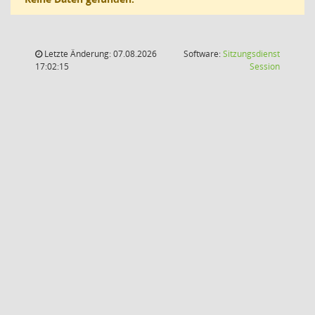
Letzte Änderung: 07.08.2026
Software:
Sitzungsdienst
(Wird in
17:02:15
Session