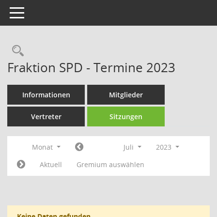
Toggle navigation
Rechercheauswahl
Fraktion SPD - Termine 2023
Informationen
Mitglieder
Vertreter
Sitzungen
Monat
Juli
2023
Aktuell
Gremium auswählen
Keine Daten gefunden.