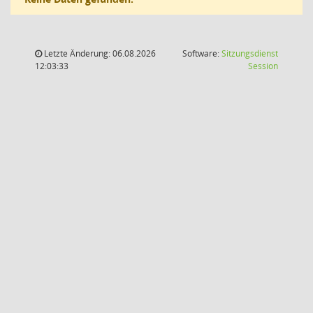
Letzte Änderung: 06.08.2026
Software:
Sitzungsdienst
(Wird in
12:03:33
Session