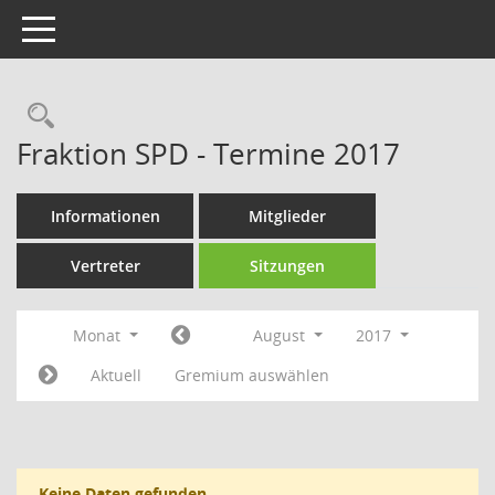
Toggle navigation
Rechercheauswahl
Fraktion SPD - Termine 2017
Informationen
Mitglieder
Vertreter
Sitzungen
Monat
August
2017
Aktuell
Gremium auswählen
Keine Daten gefunden.