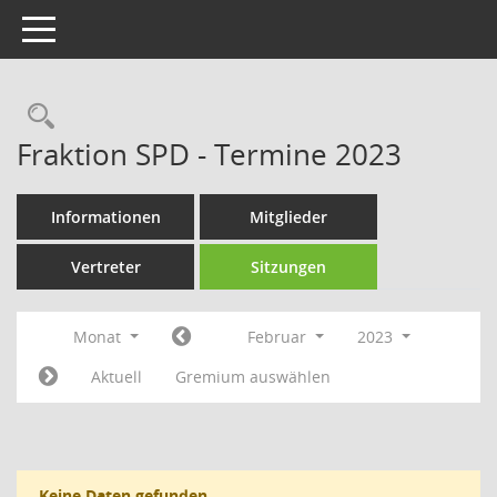
Toggle navigation
Rechercheauswahl
Fraktion SPD - Termine 2023
Informationen
Mitglieder
Vertreter
Sitzungen
Monat
Februar
2023
Aktuell
Gremium auswählen
Keine Daten gefunden.