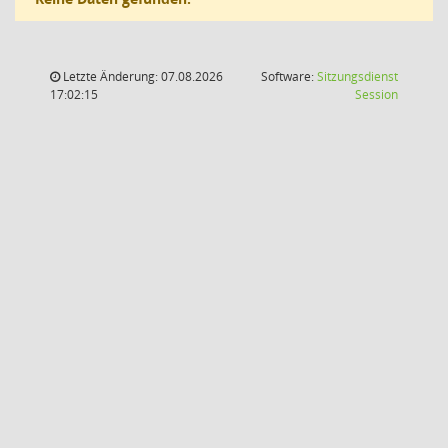
Letzte Änderung: 07.08.2026
Software:
Sitzungsdienst
(Wird in
17:02:15
Session