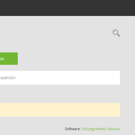
Rec
en
swählen
(Wird in
Software:
Sitzungsdienst
Session