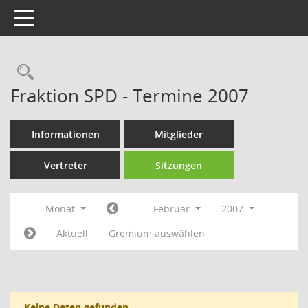
Toggle navigation
Rechercheauswahl
Fraktion SPD - Termine 2007
Informationen
Mitglieder
Vertreter
Sitzungen
Monat
Februar
2007
Aktuell
Gremium auswählen
Keine Daten gefunden.