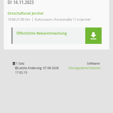
DI
14.11.2023
Ortschaftsrat Jerchel
19:00-21:00 Uhr
Kulturraum, Horststraße 11 in Jerchel
Öffentliche Bekanntmachung
1 Satz
Software:
(Wird in
Letzte Änderung: 07.08.2026
Sitzungsdienst
Session
17:02:15