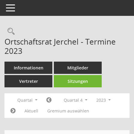
Toggle navigation
Rechercheauswahl
Ortschaftsrat Jerchel - Termine
2023
Informationen
Mitglieder
Vertreter
Sitzungen
Quartal
Quartal 4
2023
Aktuell
Gremium auswählen