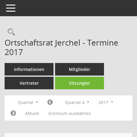
Toggle navigation
Rechercheauswahl
Ortschaftsrat Jerchel - Termine
2017
Informationen
Mitglieder
Vertreter
Sitzungen
Quartal
Quartal 4
2017
Aktuell
Gremium auswählen