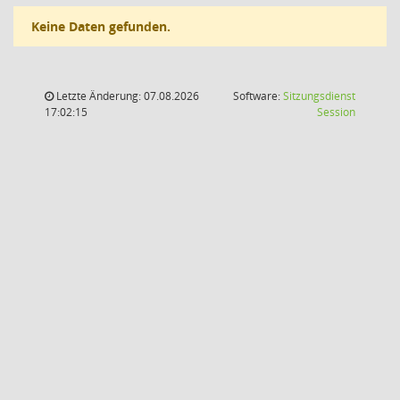
Keine Daten gefunden.
Letzte Änderung: 07.08.2026
Software:
Sitzungsdienst
(Wird in
17:02:15
Session