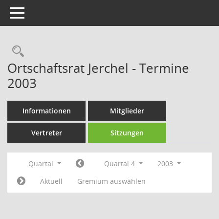
Toggle navigation
Rechercheauswahl
Ortschaftsrat Jerchel - Termine
2003
Informationen
Mitglieder
Vertreter
Sitzungen
Quartal
Quartal 4
2003
Aktuell
Gremium auswählen