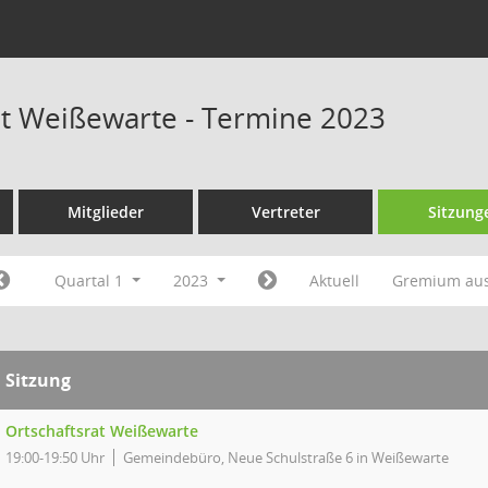
at Weißewarte - Termine 2023
Mitglieder
Vertreter
Sitzung
Quartal 1
2023
Aktuell
Gremium au
Sitzung
Ortschaftsrat Weißewarte
19:00-19:50 Uhr
Gemeindebüro, Neue Schulstraße 6 in Weißewarte