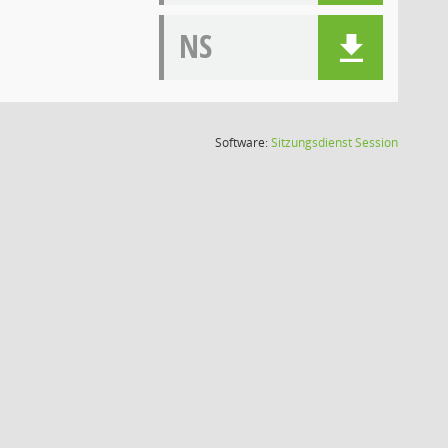
NS
(Wird in
Software:
Sitzungsdienst
Session