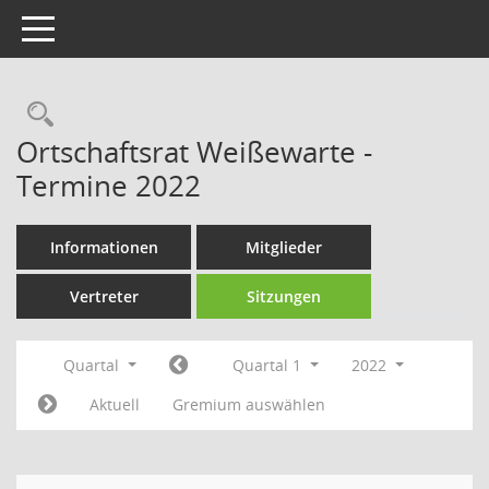
Toggle navigation
Rechercheauswahl
Ortschaftsrat Weißewarte -
Termine 2022
Informationen
Mitglieder
Vertreter
Sitzungen
Quartal
Quartal 1
2022
Aktuell
Gremium auswählen