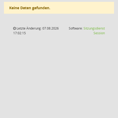
Keine Daten gefunden.
Letzte Änderung: 07.08.2026
Software:
Sitzungsdienst
(Wird in
17:02:15
Session