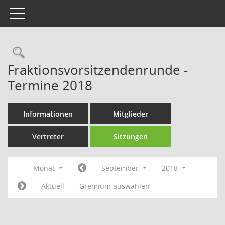
Toggle navigation
Rechercheauswahl
Fraktionsvorsitzendenrunde -
Termine 2018
Informationen
Mitglieder
Vertreter
Sitzungen
Monat
September
2018
Aktuell
Gremium auswählen