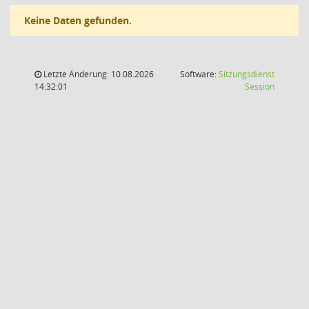
Keine Daten gefunden.
Letzte Änderung: 10.08.2026
Software:
Sitzungsdienst
(Wird in
14:32:01
Session