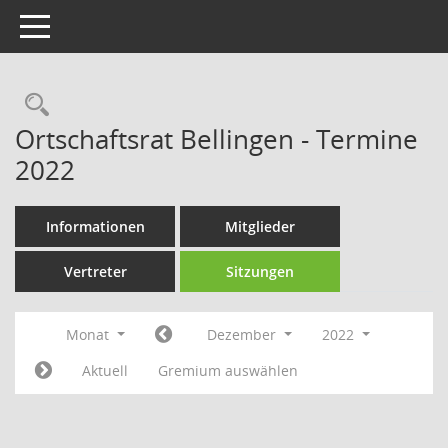
Toggle navigation
Rechercheauswahl
Ortschaftsrat Bellingen - Termine
2022
Informationen
Mitglieder
Vertreter
Sitzungen
Monat
Dezember
2022
Aktuell
Gremium auswählen