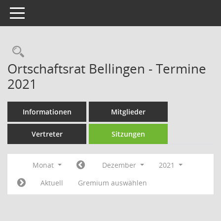
Toggle navigation
Rechercheauswahl
Ortschaftsrat Bellingen - Termine
2021
Informationen
Mitglieder
Vertreter
Sitzungen
Monat
Dezember
2021
Aktuell
Gremium auswählen