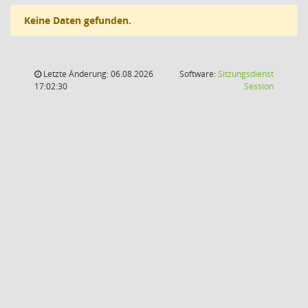
Keine Daten gefunden.
Letzte Änderung: 06.08.2026
Software:
Sitzungsdienst
(Wird in
17:02:30
Session