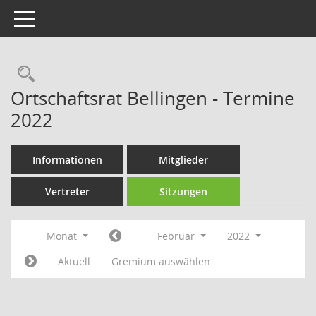
Toggle navigation
Rechercheauswahl
Ortschaftsrat Bellingen - Termine
2022
Informationen
Mitglieder
Vertreter
Sitzungen
Monat
Februar
2022
Aktuell
Gremium auswählen