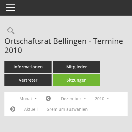
Toggle navigation
Rechercheauswahl
Ortschaftsrat Bellingen - Termine
2010
Informationen
Mitglieder
Vertreter
Sitzungen
Monat
Dezember
2010
Aktuell
Gremium auswählen