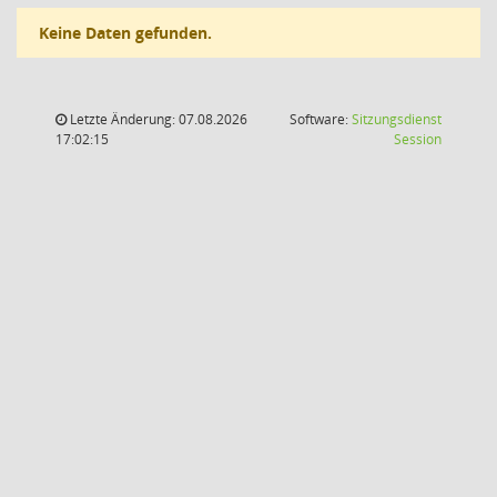
Keine Daten gefunden.
Letzte Änderung: 07.08.2026
Software:
Sitzungsdienst
(Wird in
17:02:15
Session