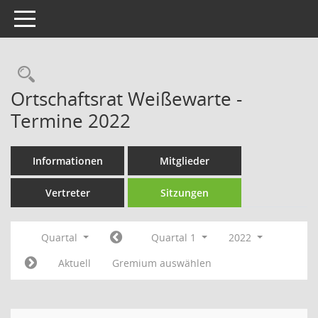
Toggle navigation
Rechercheauswahl
Ortschaftsrat Weißewarte -
Termine 2022
Informationen
Mitglieder
Vertreter
Sitzungen
Quartal
Quartal 1
2022
Aktuell
Gremium auswählen