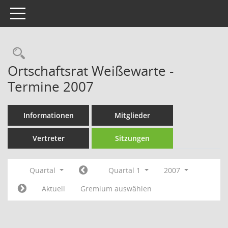
Toggle navigation
Rechercheauswahl
Ortschaftsrat Weißewarte -
Termine 2007
Informationen
Mitglieder
Vertreter
Sitzungen
Quartal
Quartal 1
2007
Aktuell
Gremium auswählen