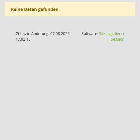
Keine Daten gefunden.
Letzte Änderung: 07.08.2026
Software:
Sitzungsdienst
(Wird in
17:02:15
Session