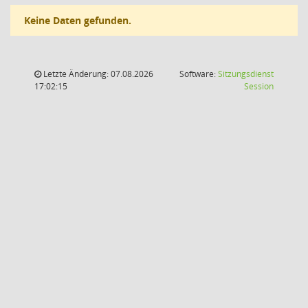
Keine Daten gefunden.
Letzte Änderung: 07.08.2026
Software:
Sitzungsdienst
(Wird in
17:02:15
Session