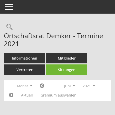
Toggle navigation
Rechercheauswahl
Ortschaftsrat Demker - Termine
2021
Informationen
Mitglieder
Vertreter
Sitzungen
Monat
Juni
2021
Aktuell
Gremium auswählen