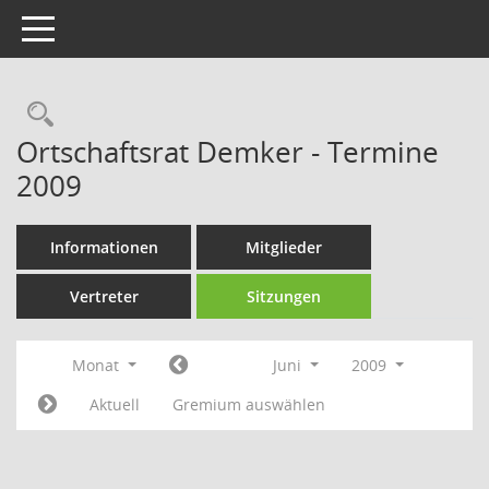
Toggle navigation
Rechercheauswahl
Ortschaftsrat Demker - Termine
2009
Informationen
Mitglieder
Vertreter
Sitzungen
Monat
Juni
2009
Aktuell
Gremium auswählen