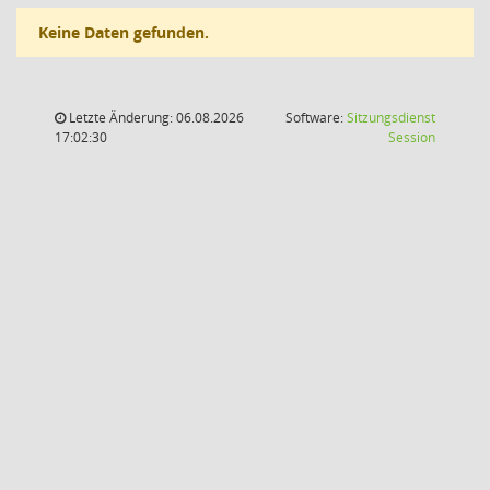
Keine Daten gefunden.
Letzte Änderung: 06.08.2026
Software:
Sitzungsdienst
(Wird in
17:02:30
Session