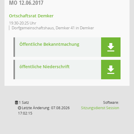
MO
12.06.2017
Ortschaftsrat Demker
19:30-20:25 Uhr
Dorfgemeinschaftshaus, Demker 41 in Demker
Öffentliche Bekanntmachung
öffentliche Niederschrift
1 Satz
Software:
(Wird in
Letzte Änderung: 07.08.2026
Sitzungsdienst
Session
17:02:15