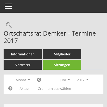
Toggle navigation
Rechercheauswahl
Ortschaftsrat Demker - Termine
2017
Informationen
Mitglieder
Vertreter
Sitzungen
Monat
Juni
2017
Aktuell
Gremium auswählen