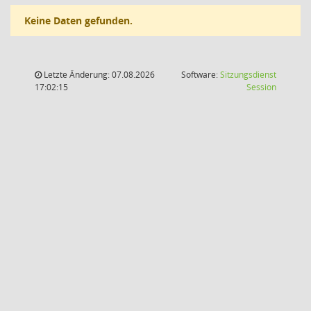
Keine Daten gefunden.
Letzte Änderung: 07.08.2026
Software:
Sitzungsdienst
(Wird in
17:02:15
Session