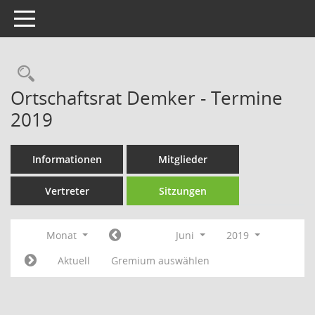
Toggle navigation
Rechercheauswahl
Ortschaftsrat Demker - Termine
2019
Informationen
Mitglieder
Vertreter
Sitzungen
Monat
Juni
2019
Aktuell
Gremium auswählen