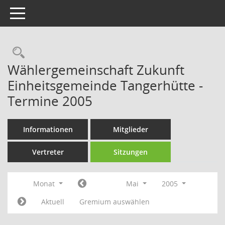
Toggle navigation
Rechercheauswahl
Wählergemeinschaft Zukunft
Einheitsgemeinde Tangerhütte -
Termine 2005
Informationen
Mitglieder
Vertreter
Sitzungen
Monat
Mai
2005
Aktuell
Gremium auswählen