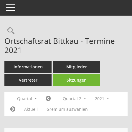
Toggle navigation
Rechercheauswahl
Ortschaftsrat Bittkau - Termine
2021
Informationen
Mitglieder
Vertreter
Sitzungen
Quartal
Quartal 2
2021
Aktuell
Gremium auswählen