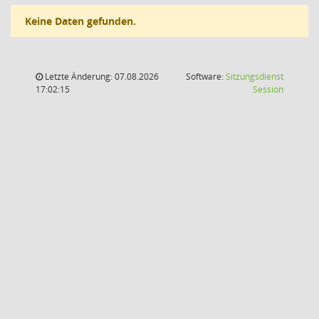
Keine Daten gefunden.
Letzte Änderung: 07.08.2026
Software:
Sitzungsdienst
(Wird in
17:02:15
Session