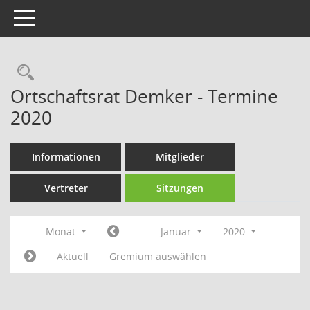
Toggle navigation
Rechercheauswahl
Ortschaftsrat Demker - Termine
2020
Informationen
Mitglieder
Vertreter
Sitzungen
Monat
Januar
2020
Aktuell
Gremium auswählen