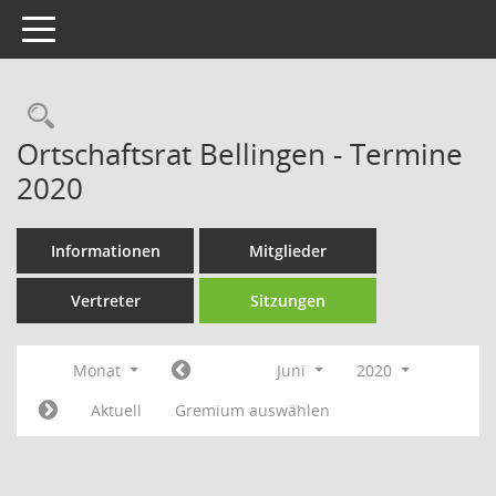
Toggle navigation
Rechercheauswahl
Ortschaftsrat Bellingen - Termine
2020
Informationen
Mitglieder
Vertreter
Sitzungen
Monat
Juni
2020
Aktuell
Gremium auswählen