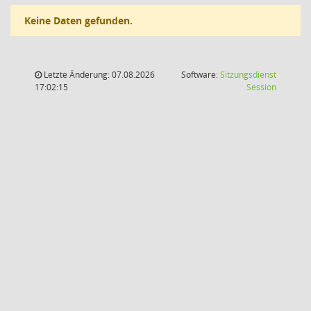
Keine Daten gefunden.
Letzte Änderung: 07.08.2026
Software:
Sitzungsdienst
(Wird in
17:02:15
Session