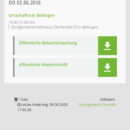
DO
02.06.2016
Ortschaftsrat Bellingen
19:30-21:00 Uhr
Dorfgemeinschaftshaus, Dorfstraße 53 in Bellingen
Öffentliche Bekanntmachung
öffentliche Niederschrift
1 Satz
Software:
(Wird in
Letzte Änderung: 06.08.2026
Sitzungsdienst
Session
17:02:30