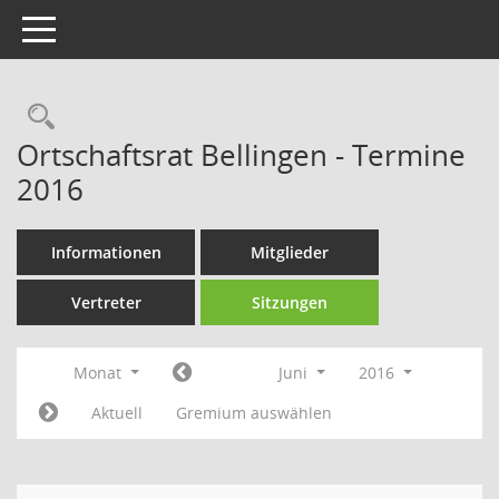
Toggle navigation
Rechercheauswahl
Ortschaftsrat Bellingen - Termine
2016
Informationen
Mitglieder
Vertreter
Sitzungen
Monat
Juni
2016
Aktuell
Gremium auswählen