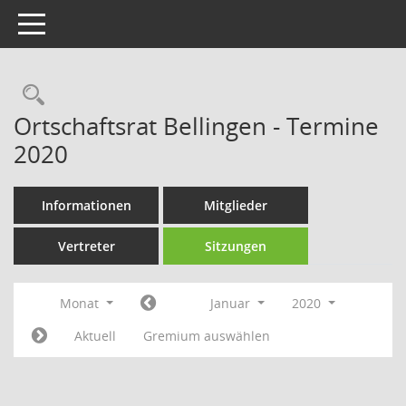
Toggle navigation
Rechercheauswahl
Ortschaftsrat Bellingen - Termine
2020
Informationen
Mitglieder
Vertreter
Sitzungen
Monat
Januar
2020
Aktuell
Gremium auswählen