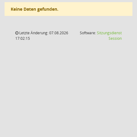
Keine Daten gefunden.
Letzte Änderung: 07.08.2026
Software:
Sitzungsdienst
(Wird in
17:02:15
Session