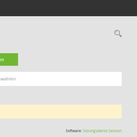
Rec
en
swählen
(Wird in
Software:
Sitzungsdienst
Session