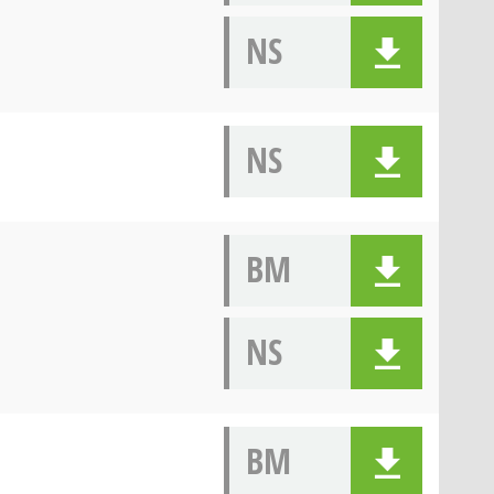
NS
NS
BM
NS
BM