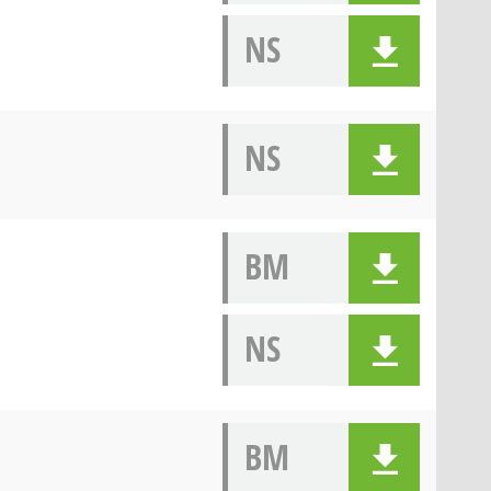
NS
NS
BM
NS
BM