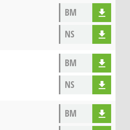
BM
NS
BM
NS
BM