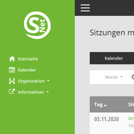
Toggle navigation
Sitzungen mi
Kalender
Startseite
Kalender
Monat
Organisation
Informatives
Tag
Si
03.11.2020
Or
19: