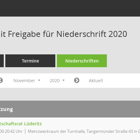
t Freigabe für Niederschrift 2020
Termine
Niederschriften
November
2020
Aktuell
tzung
tschaftsrat Lüderitz
00-20:42 Uhr
Mehrzweckraum der Turnhalle, Tangermünder Straße 43 in 