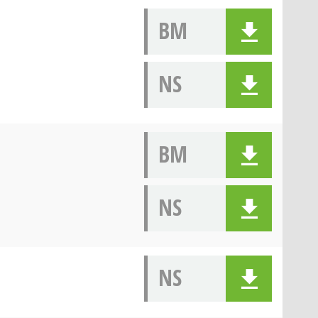
BM
NS
BM
NS
NS