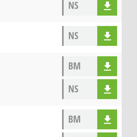
NS
NS
BM
NS
BM