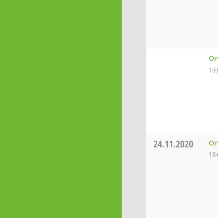
Or
19:
24.11.2020
Or
18: