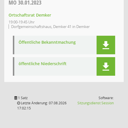
MO
30.01.2023
Ortschaftsrat Demker
19:00-19:45 Uhr
Dorfgemeinschaftshaus, Demker 41 in Demker
Öffentliche Bekanntmachung
öffentliche Niederschrift
1 Satz
Software:
(Wird in
Letzte Änderung: 07.08.2026
Sitzungsdienst
Session
17:02:15