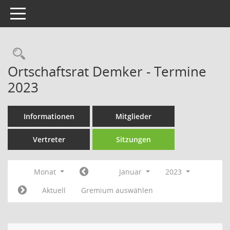
Toggle navigation
Rechercheauswahl
Ortschaftsrat Demker - Termine
2023
Informationen
Mitglieder
Vertreter
Sitzungen
Monat
Januar
2023
Aktuell
Gremium auswählen