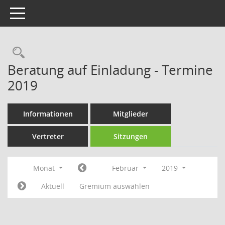
Toggle navigation
Rechercheauswahl
Beratung auf Einladung - Termine
2019
Informationen
Mitglieder
Vertreter
Sitzungen
Monat
Februar
2019
Aktuell
Gremium auswählen