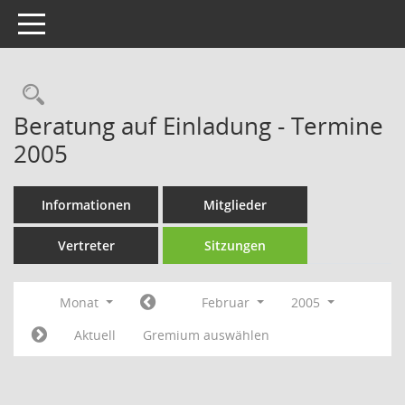
Toggle navigation
Rechercheauswahl
Beratung auf Einladung - Termine
2005
Informationen
Mitglieder
Vertreter
Sitzungen
Monat
Februar
2005
Aktuell
Gremium auswählen