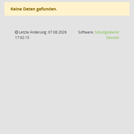
Keine Daten gefunden.
Letzte Änderung: 07.08.2026
Software:
Sitzungsdienst
(Wird in
17:02:15
Session