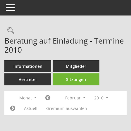
Toggle navigation
Rechercheauswahl
Beratung auf Einladung - Termine
2010
Informationen
Mitglieder
Vertreter
Sitzungen
Monat
Februar
2010
Aktuell
Gremium auswählen