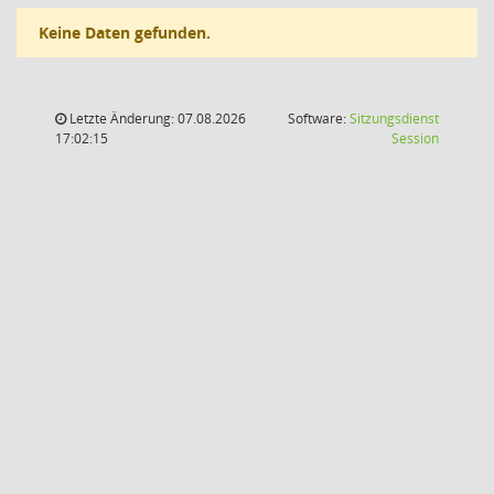
Keine Daten gefunden.
Letzte Änderung: 07.08.2026
Software:
Sitzungsdienst
(Wird in
17:02:15
Session