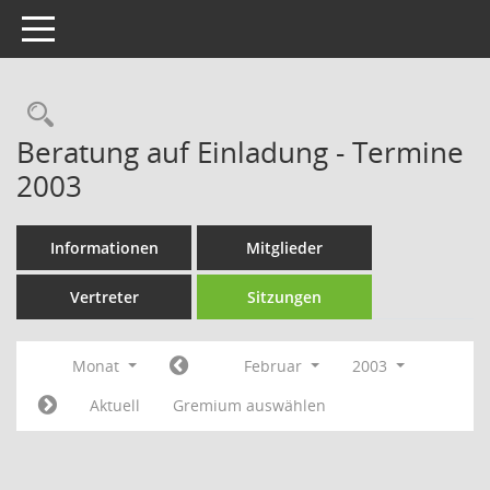
Toggle navigation
Rechercheauswahl
Beratung auf Einladung - Termine
2003
Informationen
Mitglieder
Vertreter
Sitzungen
Monat
Februar
2003
Aktuell
Gremium auswählen