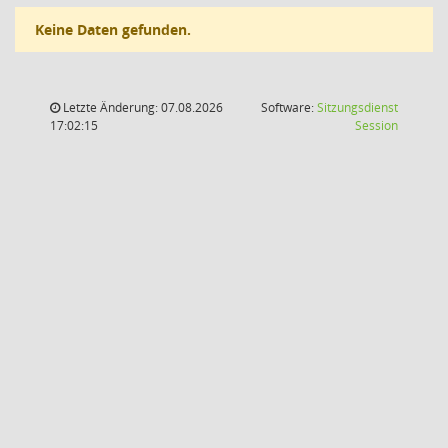
Keine Daten gefunden.
Letzte Änderung: 07.08.2026
Software:
Sitzungsdienst
(Wird in
17:02:15
Session