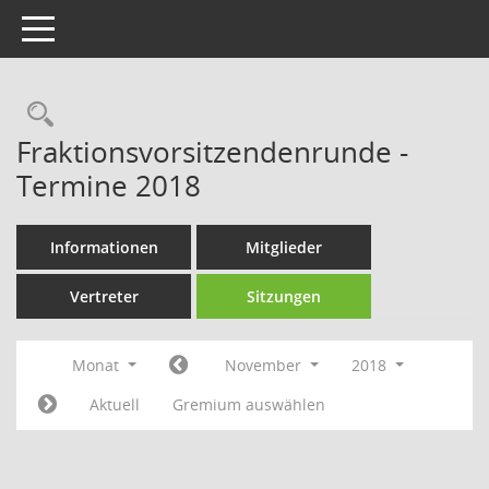
Toggle navigation
Rechercheauswahl
Fraktionsvorsitzendenrunde -
Termine 2018
Informationen
Mitglieder
Vertreter
Sitzungen
Monat
November
2018
Aktuell
Gremium auswählen