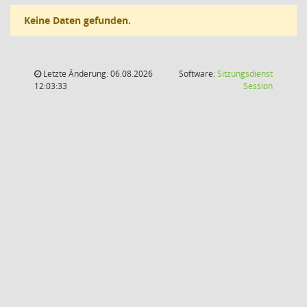
Keine Daten gefunden.
Letzte Änderung: 06.08.2026
Software:
Sitzungsdienst
(Wird in
12:03:33
Session