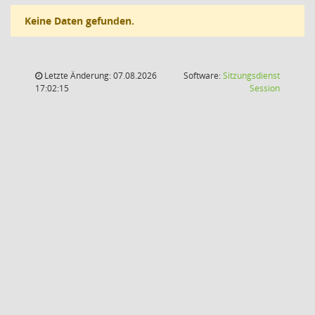
Keine Daten gefunden.
Letzte Änderung: 07.08.2026
Software:
Sitzungsdienst
(Wird in
17:02:15
Session