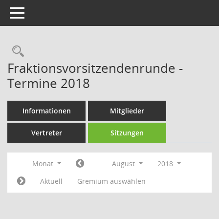
Toggle navigation
Rechercheauswahl
Fraktionsvorsitzendenrunde -
Termine 2018
Informationen
Mitglieder
Vertreter
Sitzungen
Monat
August
2018
Aktuell
Gremium auswählen