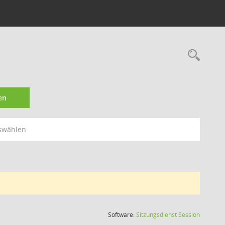
Rec
en
swählen
(Wird in
Software:
Sitzungsdienst
Session