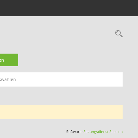
Rec
en
swählen
(Wird in
Software:
Sitzungsdienst
Session