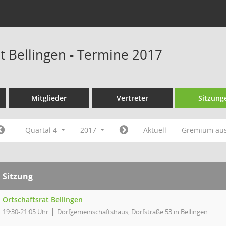
at Bellingen - Termine 2017
Mitglieder
Vertreter
Sitzung
Quartal 4
2017
Aktuell
Gremium au
Sitzung
Ortschaftsrat Bellingen
19:30-21:05 Uhr
Dorfgemeinschaftshaus, Dorfstraße 53 in Bellingen