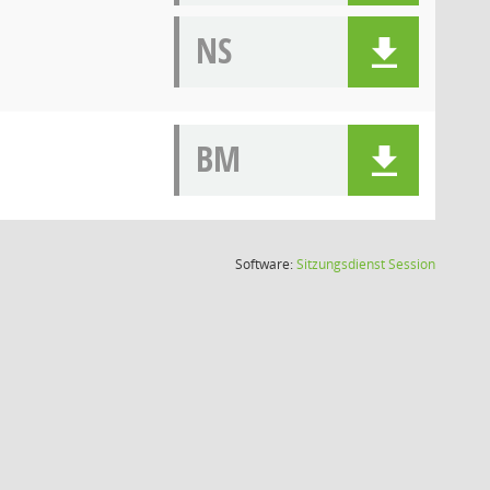
NS
BM
(Wird in
Software:
Sitzungsdienst
Session