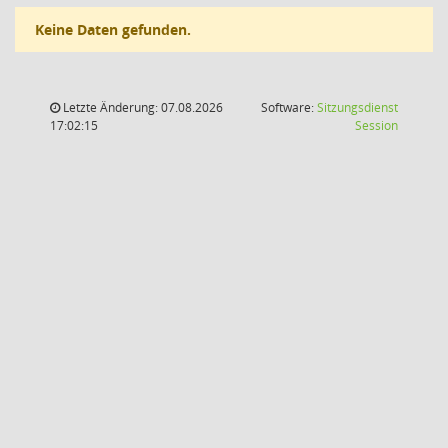
Keine Daten gefunden.
Letzte Änderung: 07.08.2026
Software:
Sitzungsdienst
(Wird in
17:02:15
Session