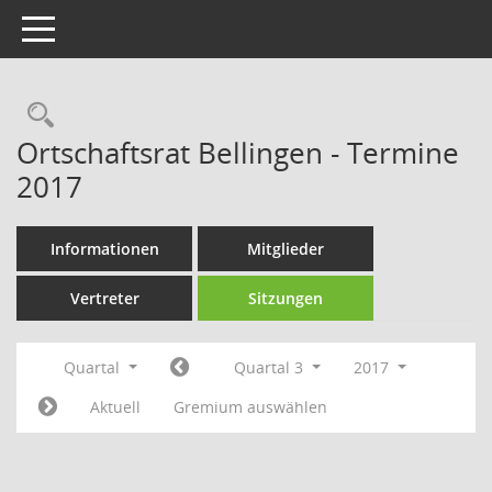
Toggle navigation
Rechercheauswahl
Ortschaftsrat Bellingen - Termine
2017
Informationen
Mitglieder
Vertreter
Sitzungen
Quartal
Quartal 3
2017
Aktuell
Gremium auswählen