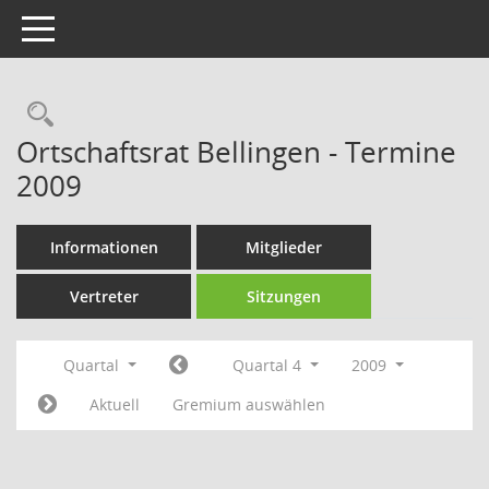
Toggle navigation
Rechercheauswahl
Ortschaftsrat Bellingen - Termine
2009
Informationen
Mitglieder
Vertreter
Sitzungen
Quartal
Quartal 4
2009
Aktuell
Gremium auswählen