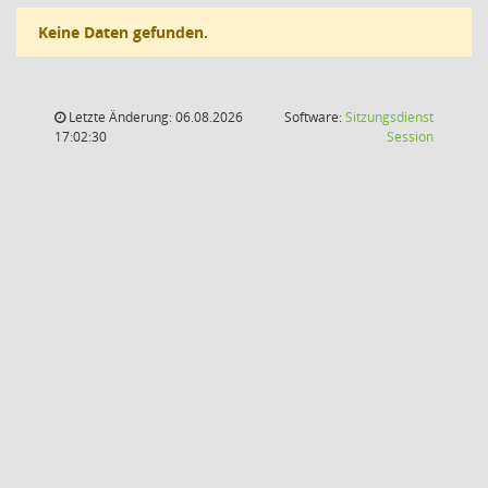
Keine Daten gefunden.
Letzte Änderung: 06.08.2026
Software:
Sitzungsdienst
(Wird in
17:02:30
Session