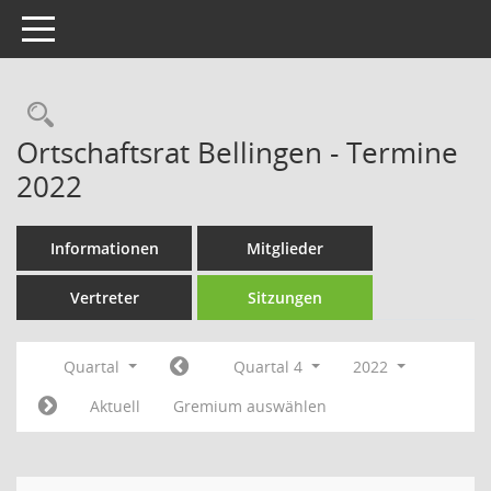
Toggle navigation
Rechercheauswahl
Ortschaftsrat Bellingen - Termine
2022
Informationen
Mitglieder
Vertreter
Sitzungen
Quartal
Quartal 4
2022
Aktuell
Gremium auswählen