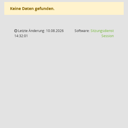
Keine Daten gefunden.
Letzte Änderung: 10.08.2026
Software:
Sitzungsdienst
(Wird in
14:32:01
Session