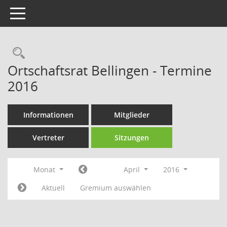
Toggle navigation
Rechercheauswahl
Ortschaftsrat Bellingen - Termine
2016
Informationen
Mitglieder
Vertreter
Sitzungen
Monat
April
2016
Aktuell
Gremium auswählen