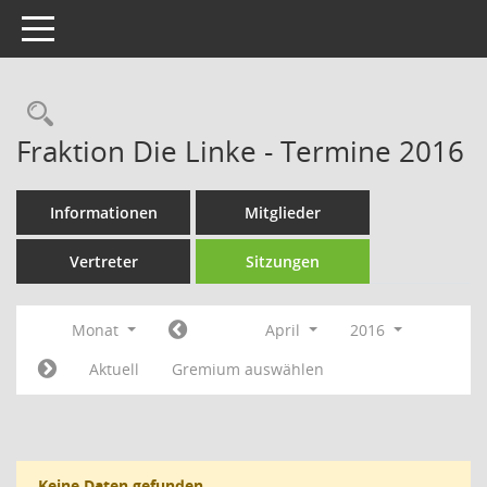
Toggle navigation
Rechercheauswahl
Fraktion Die Linke - Termine 2016
Informationen
Mitglieder
Vertreter
Sitzungen
Monat
April
2016
Aktuell
Gremium auswählen
Keine Daten gefunden.