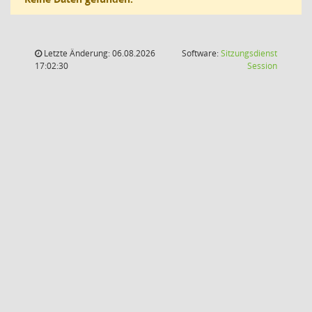
Letzte Änderung: 06.08.2026
Software:
Sitzungsdienst
(Wird in
17:02:30
Session