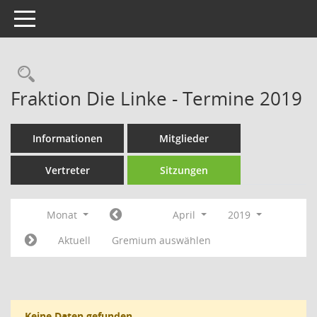
Toggle navigation
Rechercheauswahl
Fraktion Die Linke - Termine 2019
Informationen
Mitglieder
Vertreter
Sitzungen
Monat
April
2019
Aktuell
Gremium auswählen
Keine Daten gefunden.