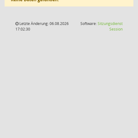
Letzte Änderung: 06.08.2026
Software:
Sitzungsdienst
(Wird in
17:02:30
Session