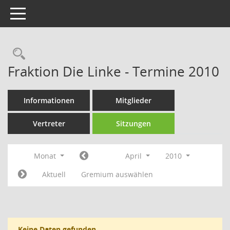
Toggle navigation
Rechercheauswahl
Fraktion Die Linke - Termine 2010
Informationen
Mitglieder
Vertreter
Sitzungen
Monat
April
2010
Aktuell
Gremium auswählen
Keine Daten gefunden.