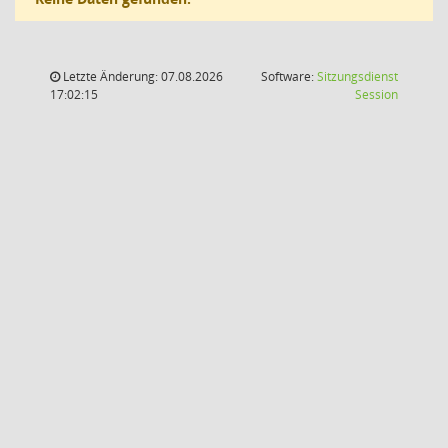
Letzte Änderung: 07.08.2026
Software:
Sitzungsdienst
(Wird in
17:02:15
Session