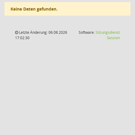
Keine Daten gefunden.
Letzte Änderung: 06.08.2026
Software:
Sitzungsdienst
(Wird in
17:02:30
Session