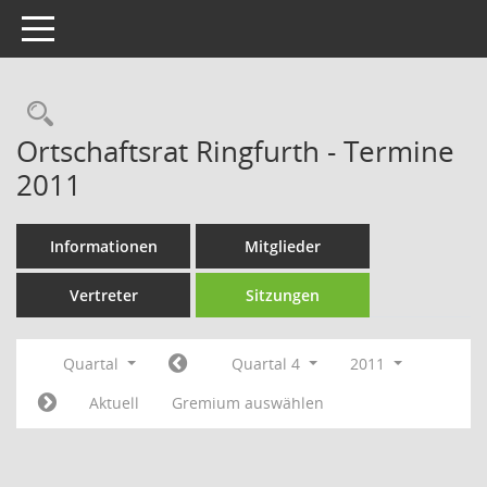
Toggle navigation
Rechercheauswahl
Ortschaftsrat Ringfurth - Termine
2011
Informationen
Mitglieder
Vertreter
Sitzungen
Quartal
Quartal 4
2011
Aktuell
Gremium auswählen