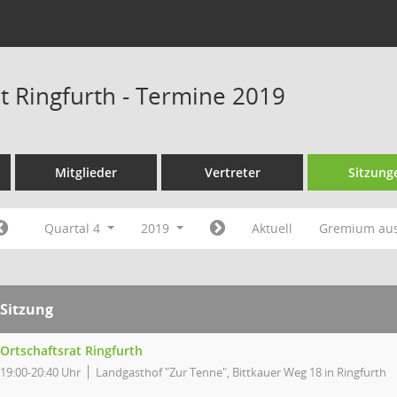
at Ringfurth - Termine 2019
Mitglieder
Vertreter
Sitzung
Quartal 4
2019
Aktuell
Gremium au
Sitzung
Ortschaftsrat Ringfurth
19:00-20:40 Uhr
Landgasthof "Zur Tenne", Bittkauer Weg 18 in Ringfurth