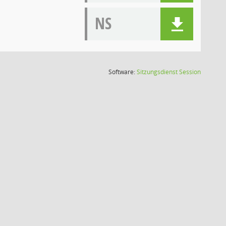
NS
(Wird in
Software:
Sitzungsdienst
Session