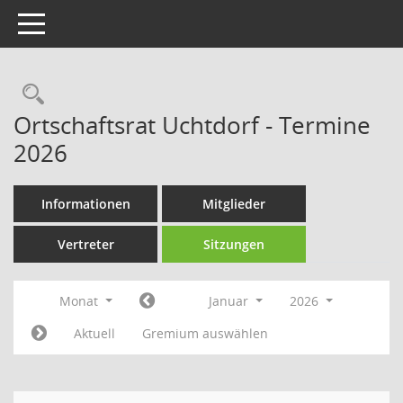
Toggle navigation
Rechercheauswahl
Ortschaftsrat Uchtdorf - Termine
2026
Informationen
Mitglieder
Vertreter
Sitzungen
Monat
Januar
2026
Aktuell
Gremium auswählen