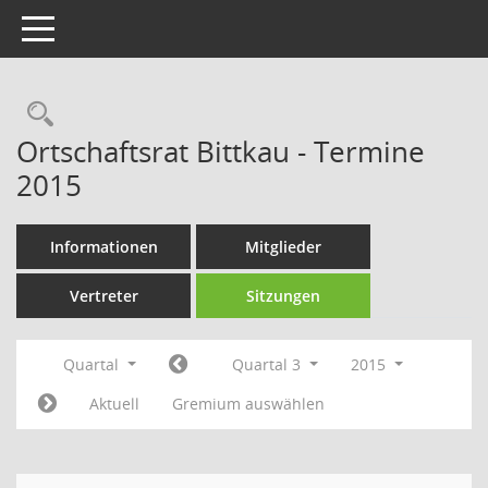
Toggle navigation
Rechercheauswahl
Ortschaftsrat Bittkau - Termine
2015
Informationen
Mitglieder
Vertreter
Sitzungen
Quartal
Quartal 3
2015
Aktuell
Gremium auswählen